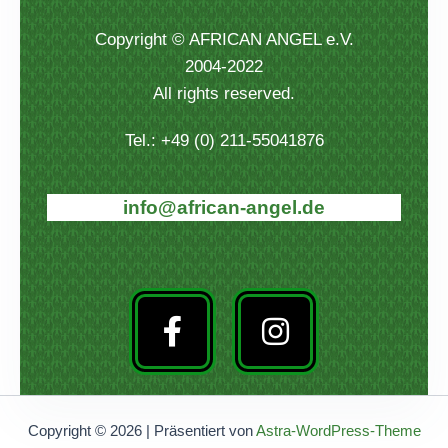
Copyright © AFRICAN ANGEL e.V.
2004-2022
All rights reserved.
Tel.: +49 (0) 211-55041876
info@african-angel.de
F
I
a
n
c
s
e
t
b
a
Copyright © 2026 | Präsentiert von
Astra-WordPress-Theme
o
g