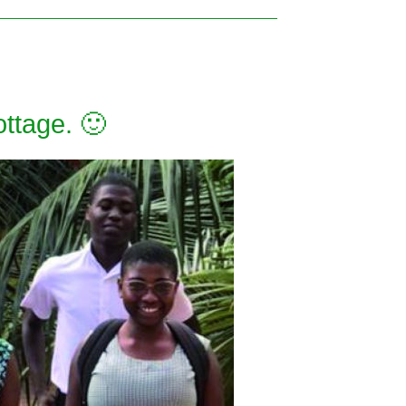
ttage. 🙂