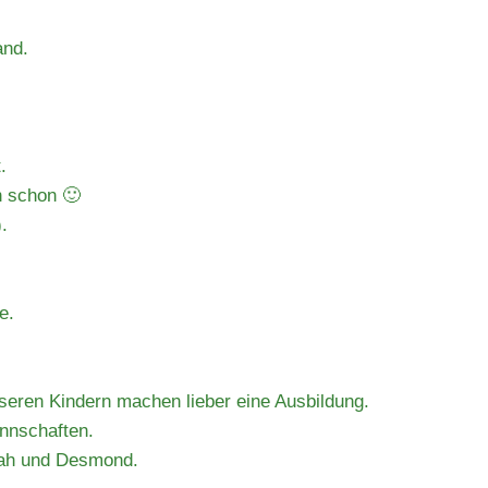
and.
.
n schon 🙂
.
e.
seren Kindern machen lieber eine Ausbildung.
nnschaften.
jah und Desmond.