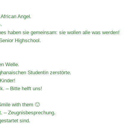
t African Angel.
.
ines haben sie gemeinsam: sie wollen alle was werden!
Senior Highschool.
en Welle.
ghanaischen Studentin zerstörte.
Kinder!
. – Bitte helft uns!
Smile with them 🙂
st. – Zeugnisbesprechung.
estartet sind.