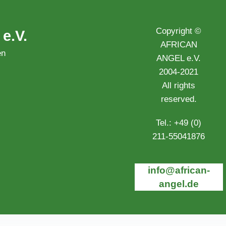
Copyright ©
e.V.
AFRICAN
en
ANGEL e.V.
2004-2021
All rights
reserved.
Tel.: +49 (0)
211-55041876
info@african-
angel.de