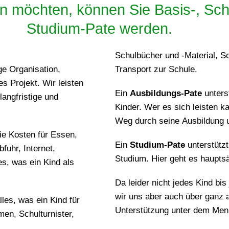
 möchten, können Sie Basis-, Schu
Studium-Pate werden.
Schulbücher und -Material, Sc
ge Organisation,
Transport zur Schule.
es Projekt. Wir leisten
Ein
Ausbildungs-Pate
unters
langfristige und
Kinder. Wer es sich leisten 
Weg durch seine Ausbildung u
ie Kosten für Essen,
Ein
Studium-Pate
unterstützt
fuhr, Internet,
Studium. Hier geht es haupts
es, was ein Kind als
Da leider nicht jedes Kind bi
wir uns aber auch über ganz a
les, was ein Kind für
Unterstützung unter dem Me
men, Schulturnister,