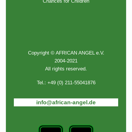
Chances for Children
Copyright © AFRICAN ANGEL e.V.
2004-2021
All rights reserved.
Tel.: +49 (0) 211-55041876
info@african-angel.de
F
I