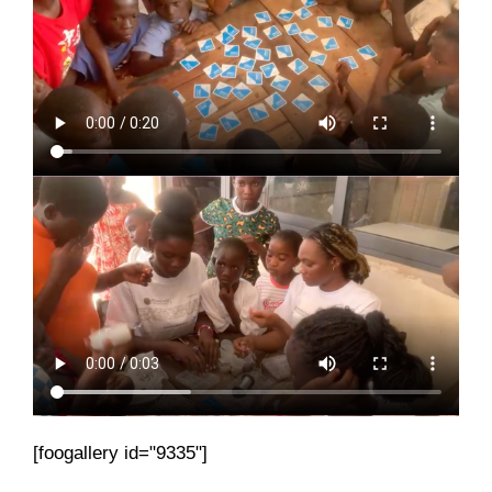
[foogallery id="9335"]