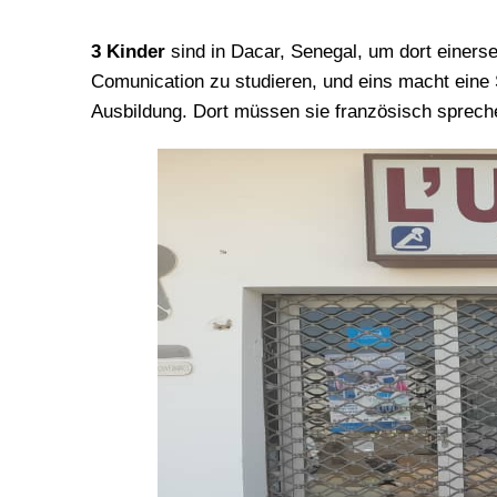
3 Kinder
sind in Dacar, Senegal, um dort einerse
Möglichkeit gibt, sich in den französisch-spec
Comunication zu studieren, und eins macht ein
Ausbildung. Dort müssen sie französisch spreche