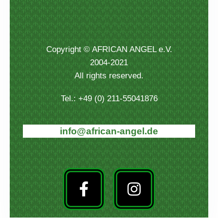
Copyright © AFRICAN ANGEL e.V.
2004-2021
All rights reserved.
Tel.: +49 (0) 211-55041876
info@african-angel.de
F
I
a
n
c
s
e
t